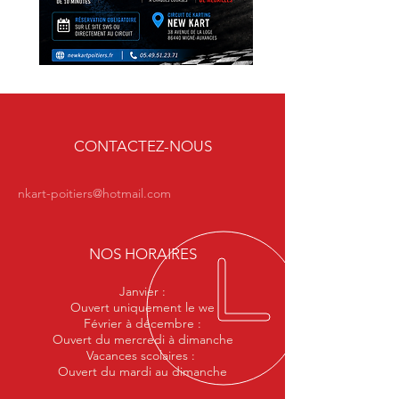
CONTACTEZ-NOUS
nkart-poitiers@hotmail.com
NOS HORAIRES
Janvier :
Ouvert uniquement le we
Février à décembre :
Ouvert du mercredi à dimanche
Vacances scolaires :
Ouvert du mardi au dimanche