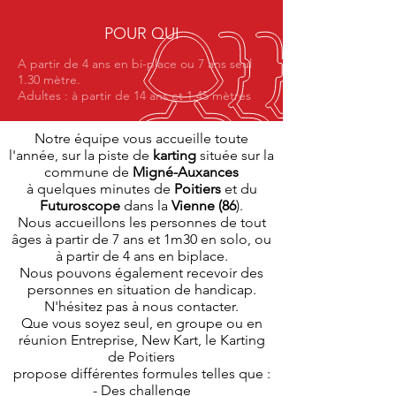
POUR QUI
A partir de 4 ans en bi-place ou 7 ans seul
1.30 mètre.
Adultes : à partir de 14 ans et 1,45 mètres
Notre équipe vous accueille toute
l'année, sur la piste de
karting
située sur la
commune de
Migné-Auxances
à quelques minutes de
Poitiers
et du
Futuroscope
dans la
Vienne (86
).
Nous accueillons les personnes de tout
âges
à partir de 7 ans et 1m30 en solo, ou
à partir de 4 ans en biplace.
Nous pouvons également recevoir des
personnes en situation de handicap.
N'hésitez pas à nous contacter.
Que vous soyez seul, en groupe ou en
réunion Entreprise, New Kart, le Karting
de Poitiers
propose différentes formules telles que :
- Des challenge